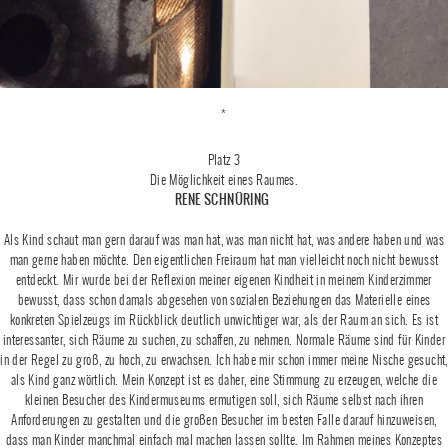
*
Platz 3
Die Möglichkeit eines Raumes.
RENE SCHNÜRING
Als Kind schaut man gern darauf was man hat, was man nicht hat, was andere haben und was
man gerne haben möchte. Den eigentlichen Freiraum hat man vielleicht noch nicht bewusst
entdeckt. Mir wurde bei der Reflexion meiner eigenen Kindheit in meinem Kinderzimmer
bewusst, dass schon damals abgesehen von sozialen Beziehungen das Materielle eines
konkreten Spielzeugs im Rückblick deutlich unwichtiger war, als der Raum an sich. Es ist
interessanter, sich Räume zu suchen, zu schaffen, zu nehmen. Normale Räume sind für Kinder
in der Regel zu groß, zu hoch, zu erwachsen. Ich habe mir schon immer meine Nische gesucht,
als Kind ganz wörtlich. Mein Konzept ist es daher, eine Stimmung zu erzeugen, welche die
kleinen Besucher des Kindermuseums ermutigen soll, sich Räume selbst nach ihren
Anforderungen zu gestalten und die großen Besucher im besten Falle darauf hinzuweisen,
dass man Kinder manchmal einfach mal machen lassen sollte. Im Rahmen meines Konzeptes