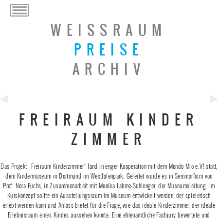
WEISSRAUM
PREISE
ARCHIV
Previous
Ne
FREIRAUM KINDER
Post
Po
ZIMMER
Das Projekt „Freiraum Kinderzimmer“ fand in enger Kooperation mit dem Mondo Mio e.V! statt,
dem Kindermuseum in Dortmund im Westfalenpark. Geleitet wurde es in Seminarform von
Prof. Nora Fuchs, in Zusammenarbeit mit Monika Lahme-Schlenger, der Museumsleitung. Im
Kurskonzept sollte ein Ausstellungsraum im Museum entwickelt werden, der spielerisch
erlebt werden kann und Anlass bietet für die Frage, wie das ideale Kinderzimmer, der ideale
Erlebnisraum eines Kindes aussehen könnte. Eine ehrenamtliche Fachjury bewertete und