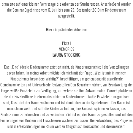
prämierte auf einer kleinen Vernissage die Arbeiten der Studierenden. Anschließend wurden
die Seminar Ergebnisse vom 17. Juli bis zum 23. September 2019 im Kindermuseum
ausgestellt.
Hier die prämierten Arbeiten:
Platz 1
MEMORIES
LAURA STÖCKING
Das „Eine“ ideale Kinderzimmer existiert nicht, da Kinder unterschiedliche Vorstellungen
davon haben. In meiner Arbeit möchte ich mich mit der Frage „Was ist mir in meinem
Kinderzimmer besonders wichtig?“ beschäftigen, um generationenübergreifende
Gemeinsamkeiten und Unterschiede festzustellen.Den Besuchern stehen, zur Beantwortung der
Frage, weiße Puzzleteile zur Verfügung, auf welche sie ihre Antwort malen. Danach platzieren
sie die Puzzlestücke in einem abstrahierten Kinderzimmer. Da die Puzzleteile magnetisch
sind, lässt sich der Raum verändern und ist damit ebenso ein Spielelement. Der Raum ist
monochrom weiß und soll die Kinder auffordern, ihre Fantasie spielen zu lassen, das
Kinderzimmer zu erforschen und zu verändern. Ziel ist es, den Raum zu gestalten und mit den
Erinnerungen von Kindern und Erwachsenen wachsen zu lassen. Die Entwicklung des Projektes
und die Veränderungen im Raum werden fotografisch beobachtet und dokumentiert.