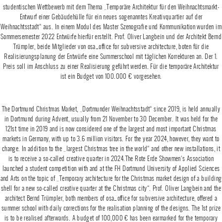
studentischen Wettbewerb mit dem Thema „Temporäre Architektur für den Weihnachtsmarkt-
Entwurf einer Gebäudehülle für ein neues sogenanntes Kreativquartier auf der
Weihnachtsstadt“ aus. In einem Modul des Master Szenografie und Kommunikation wurden im
Sommersemester 2022 Entwürfe hierfür erstellt. Prof. Oliver Langbein und der Architekt Bernd
Trümpler, beide Mitglieder von osa_office for subversive architecture, boten für die
Realisierungsplanung der Entwürfe eine Summerschool mit täglichen Korrekturen an. Der 1.
Preis soll im Anschluss zu einer Realisierung geführt werden. Für die temporäre Architektur
ist ein Budget von 100.000 € vorgesehen.
The Dortmund Christmas Market, „Dortmunder Weihnachtsstadt“ since 2019, is held annually
in Dortmund during Advent, usually from 21 November to 30 December. It was held for the
121st time in 2019 and is now considered one of the largest and most important Christmas
markets in Germany, with up to 3.6 million visitors. For the year 2024, however, they want to
change. In addition to the „largest Christmas tree in the world“ and other new installations, it
is to receive a so-called creative quarter in 2024.The Rote Erde Showmen‘s Association
launched a student competition with and at the FH Dortmund University of Applied Sciences
and Arts on the topic of „Temporary architecture for the Christmas market design of a building
shell for a new so-called creative quarter at the Christmas city“. Prof. Oliver Langbein and the
architect Bernd Trümpler, both members of osa_office for subversive architecture, offered a
summer school with daily corrections for the realisation planning of the designs. The 1st prize
is to be realised afterwards. A budget of 100,000 € has been earmarked for the temporary