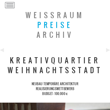
WEISSRAUM
PREISE
ARCHIV
Previous
Ne
KREATIVQUARTIER
Post
Po
WEIHNACHTSSTADT
NEUBAU TEMPORÄRE ARCHITEKTUR
REALISIERUNGSWETTBEWERB
BUDGET: 100.000 €