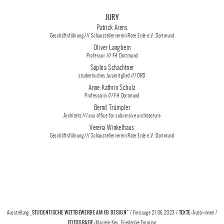
JURY
Patrick Arens
Geschäftsführung /// Schaustellerverein Rote Erde e.V. Dortmund
Oliver Langbein
Professor /// FH Dortmund
Sophia Schachtner
studentisches Jurymitglied /// ORD
Anne Kathrin Schulz
Professorin /// FH Dortmund
Bernd Trümpler
Architekt /// osa office for subversive architecture
Verena Winkelhaus
Geschäftsführung /// Schaustellerverein Rote Erde e.V. Dortmund
„STUDENTISCHE WETTBEWERBE AM FB DESIGN“
TEXTE:
Ausstellung
/ Finissage 21.06.2023 /
Autor:innen /
FOTOGRAFIE:
Mariele Key, Friederike Emming