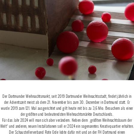
Der Dortmunder Weihnachtsmarkt, seit 2019 Dortmunder Weihnachtsstadt, findet jährlich in
der Adventszeit meist ab dem 21. November bis zum 30. Dezember in Dortmund statt. Er
wurde 2019 zum 121. Mal ausgerichtet und gilt heute mit bis zu 3,6 Mio. Besuchern als einer
der größten und bedeutendsten Weihnachtsmärkte Deutschlands.
Für das Jahr 2024 will man sich aber verändern. Neben dem „größten Weihnachtsbaum der
Welt“ und anderen, neuen Installationen soll er 2024 ein sogenanntes Kreativquartier erhalten.
Der Schaustellerverband Rote Erde lobte dafür mit und an der FH Dortmund einen