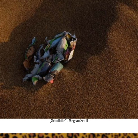
„Schultüte“ –
Megean Scott