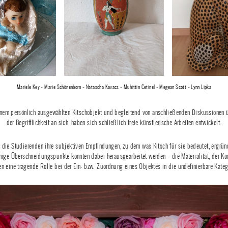
Mariele Key – Marie Schönenborn – Natascha Kovacs – Muhittin Cetinel – Megean Scott – Lynn Lipka
nem persönlich ausgewählten Kitschobjekt und begleitend von anschließenden Diskussionen üb
der Begrifflichkeit an sich, haben sich schließlich freie künstlerische Arbeiten entwickelt.
ie Studierenden ihre subjektiven Empfindungen, zu dem was Kitsch für sie bedeutet, ergründe
Einige Überschneidungspunkte konnten dabei herausgearbeitet werden – die Materialität, der K
en eine tragende Rolle bei der Ein- bzw. Zuordnung eines Objektes in die undefinierbare Kateg