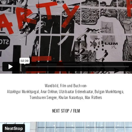
Wandbild, Film und Buch von:
Alzakhgui Munkhjargal, Anar Orkhon, Ulziibaatar Erdenebaatar, Bulgan Munkhtamga,
Tsendsuren Sengee, Khulan Narantuya, Max Rüthers
NEXT STOP / FILM