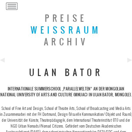
PREISE
WEISSRAUM
ARCHIV
Previous
Ne
ULAN BATOR
Post
Po
INTERNATIONALE SUMMERSCHOOL „PARALLELWELTEN“ AN DER MONGOLIAN
NATIONAL UNIVERSITY OF ARTS AND CULTURE (MNUAC) IN ULAN BATOR, MONGOLEI.
School of Fine Art and Design, School of Theatre Arts, School of Broadcasting and Media Arts
in Zusammenarbei mit der FH Dortmund, Design (Visuelle Kommunikation/ Objekt und Raum),
der Universität der Künste, Theaterpädagogik, dem International Theaterinstitut (ITI) und der
NGO Urban Nomads//Nomad Citizens. Gefördert vom Deutschen Akademischen
Austauschdienst (DAAD), dem schweizerischen Kooperationsbüro DEZA/SDC und dem