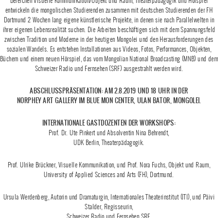
Bereichen Visuelle Kommunikation/Objekt und Raum, Theaterpädagogik und Hörspiel
entwickeln die mongolischen Studierenden zusammen mit deutschen Studierenden der FH
Dortmund 2 Wochen lang eigene künstlerische Projekte, in denen sie nach Parallelwelten in
ihrer eigenen Lebensrealität suchen. Die Arbeiten beschäftigen sich mit dem Spannungsfeld
zwischen Tradition und Moderne in der heutigen Mongolei und den Herausforderungen des
sozialen Wandels. Es entstehen Installationen aus Videos, Fotos, Performances, Objekten,
Büchern und einem neuen Hörspiel, das vom Mongolian National Broadcasting (MNB) und dem
Schweizer Radio und Fernsehen (SRF) ausgestrahlt werden wird.
ABSCHLUSSPRÄSENTATION: AM 2.8.2019 UND 18 UHR IN DER
NORPHEY ART GALLERY IM BLUE MON CENTER, ULAN BATOR, MONGOLEI.
INTERNATIONALE GASTDOZENTEN DER WORKSHOPS:
Prof. Dr. Ute Pinkert und Absolventin Nina Behrendt,
UDK Berlin, Theaterpädagogik.
Prof. Ulrike Brückner, Visuelle Kommunikation, und Prof. Nora Fuchs, Objekt und Raum,
University of Applied Sciences and Arts (FH), Dortmund.
Ursula Werdenberg, Autorin und Dramaturgin, Internationales Theaterinstitut (ITI), und Päivi
Stalder, Regisseurin,
Schweizer Radio und Fernsehen SRF.