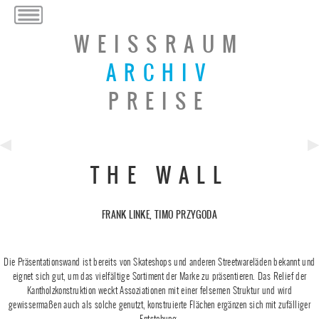
WEISSRAUM
ARCHIV
PREISE
Previous
Ne
THE WALL
Post
Po
FRANK LINKE, TIMO PRZYGODA
Die Präsentationswand ist bereits von Skateshops und anderen Streetwareläden bekannt und
eignet sich gut, um das vielfältige Sortiment der Marke zu präsentieren. Das Relief der
Kantholzkonstruktion weckt Assoziationen mit einer felsernen Struktur und wird
gewissermaßen auch als solche genutzt, konstruierte Flächen ergänzen sich mit zufälliger
Entstehung.