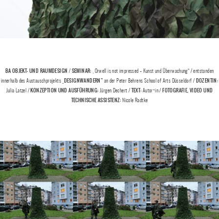
BA OBJEKT- UND RAUMDESIGN
SEMINAR:
/
„Orwell is not impressed – Kunst und Überwachung“ / entstanden
„DESIGNWANDERN“
DOZENTIN:
innerhalb des Austauschprojekts
an der Peter Behrens School of Arts Düsseldorf /
KONZEPTION UND AUSFÜHRUNG:
TEXT:
FOTOGRAFIE, VIDEO UND
Julia Latzel /
Jürgen Dechert /
Autor*in /
TECHNISCHE ASSISTENZ:
Nicole Radtke