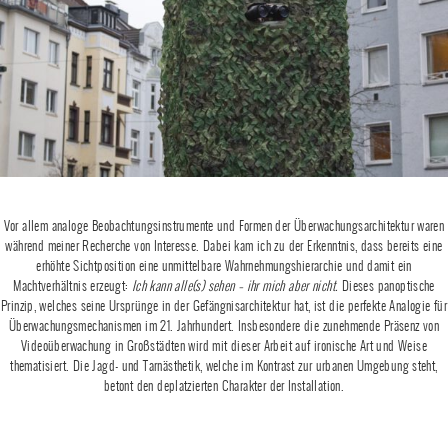
Vor allem analoge Beobachtungsinstrumente und Formen der Überwachungsarchitektur waren
während meiner Recherche von Interesse. Dabei kam ich zu der Erkenntnis, dass bereits eine
erhöhte Sichtposition eine unmittelbare Wahrnehmungshierarchie und damit ein
Machtverhältnis erzeugt:
Ich kann alle(s) sehen – ihr mich aber nicht.
Dieses panoptische
Prinzip, welches seine Ursprünge in der Gefängnisarchitektur hat, ist die perfekte Analogie für
Überwachungsmechanismen im 21. Jahrhundert. Insbesondere die zunehmende Präsenz von
Videoüberwachung in Großstädten wird mit dieser Arbeit auf ironische Art und Weise
thematisiert. Die Jagd- und Tarnästhetik, welche im Kontrast zur urbanen Umgebung steht,
betont den deplatzierten Charakter der Installation.