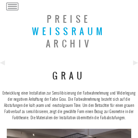
PREISE
WEISSRAUM
ARCHIV
Previous
Ne
GRAU
Post
Po
Entwicklung einer Installation zur Sensilibisierung der Farbwahrnehmung und Widerlegung
der negativen Anhaftung der Farbe Grau. Die Farbwahrnehmung bezieht sich auf die
Abstufungen der kalt-,warm und -neutralgrauen Töne. Um den Betrachter für einen grauen
Farbverlauf zu sensilibisieren, zeigt die gewählte Form einen Bezug zur Geometrie in der
Farbtheorie. Die Materialien der Installation übermitteln die Farbabstufungen.