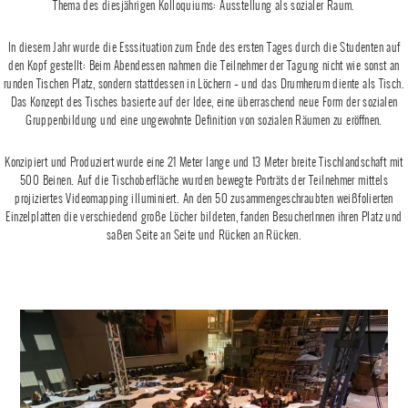
Thema des diesjährigen Kolloquiums: Ausstellung als sozialer Raum.
In diesem Jahr wurde die Esssituation zum Ende des ersten Tages durch die Studenten auf
den Kopf gestellt: Beim Abendessen nahmen die Teilnehmer der Tagung nicht wie sonst an
runden Tischen Platz, sondern stattdessen in Löchern – und das Drumherum diente als Tisch.
Das Konzept des Tisches basierte auf der Idee, eine überraschend neue Form der sozialen
Gruppenbildung und eine ungewohnte Definition von sozialen Räumen zu eröffnen.
Konzipiert und Produziert wurde eine 21 Meter lange und 13 Meter breite Tischlandschaft mit
500 Beinen. Auf die Tischoberfläche wurden bewegte Porträts der Teilnehmer mittels
projiziertes Videomapping illuminiert. An den 50 zusammengeschraubten weißfolierten
Einzelplatten die verschiedend große Löcher bildeten, fanden BesucherInnen ihren Platz und
saßen Seite an Seite und Rücken an Rücken.